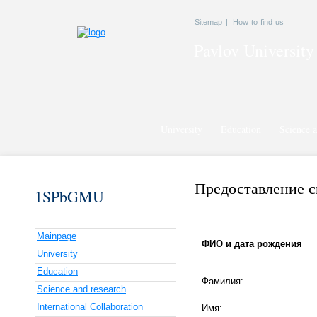
Sitemap
|
How to find us
Pavlov
University
University
Education
Science a
Предоставление с
1SPbGMU
Mainpage
ФИО и дата рождения
University
Education
Фамилия:
Science and research
International Collaboration
Имя: